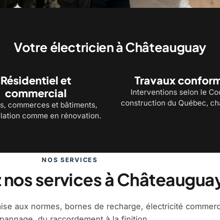
es de recharge et mise aux normes
Dépannage et diagno
Votre électricien à Châteauguay
Résidentiel et
Travaux confor
commercial
Interventions selon le C
construction du Québec, cha
s, commerces et bâtiments,
llation comme en rénovation.
NOS SERVICES
 nos services à Châteaugua
 mise aux normes, bornes de recharge, électricité commerc
pannage, du raccordement à la finition.