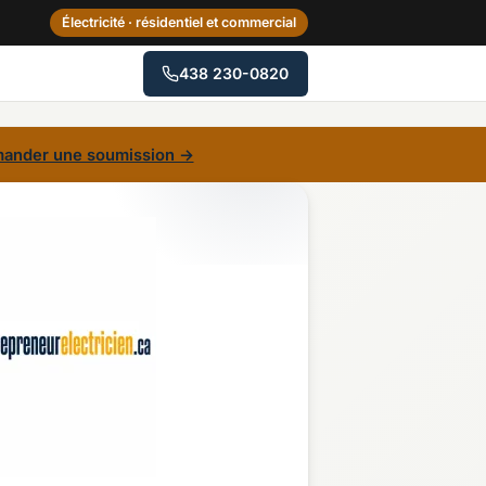
Électricité · résidentiel et commercial
438 230-0820
→
ander une soumission →
Centre-du-Québec
Gaspésie–Îles-de-la-
Madeleine
Mauricie
Outaouais