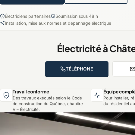
Électriciens partenaires
Soumission sous 48 h
Installation, mise aux normes et dépannage électrique
Électricité à Châ
TÉLÉPHONE
Travail conforme
Équipe compl
Des travaux exécutés selon le Code
Pour installer, 
de construction du Québec, chapitre
du résidentiel a
V – Électricité.