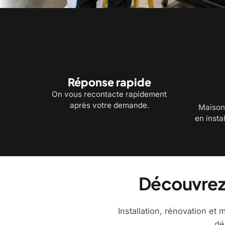
Installation commerciale : éclairage et distribution
Born
Réponse rapide
On vous recontacte rapidement
après votre demande.
Maison
en insta
Découvrez
Installation, rénovation et
dé