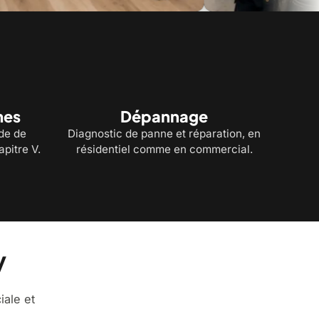
stic : intervention rapide
Une équipe qui exécute vos travaux 
règles de l'art
mes
Dépannage
ode de
Diagnostic de panne et réparation, en
pitre V.
résidentiel comme en commercial.
y
iale et