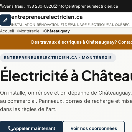
Sans frais : 438 230-0820
info@entrepreneurelectricien.ca
entrepreneurelectricien.ca
INSTALLATION, RÉNOVATION ET DÉPANNAGE ÉLECTRIQUE AU QUÉBEC
Accueil
Montérégie
Châteauguay
Des travaux électriques à Châteauguay?
Contac
Abitibi-Témiscamingue
ENTREPRENEURELECTRICIEN.CA · MONTÉRÉGIE
Électricité à Châte
Chaudière-Appalaches
On installe, on rénove et on dépanne de Châteauguay, 
Lanaudière
au commercial. Panneaux, bornes de recharge et mis
dans les règles de l'art.
Montréal
Appeler maintenant
Voir nos coordonnées
Saguenay-Lac-Saint-Jean