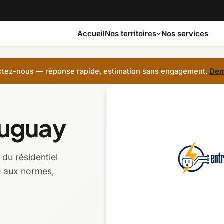
Accueil
Nos services
Nos territoires
tez-nous — réponse rapide, estimation sans engagement.
Dem
Bas-Saint-Laurent
Capitale-Nationale
auguay
Côte-Nord
Estrie
du résidentiel
Laurentides
Laval
e aux normes,
Montérégie
Nord-du-Québec